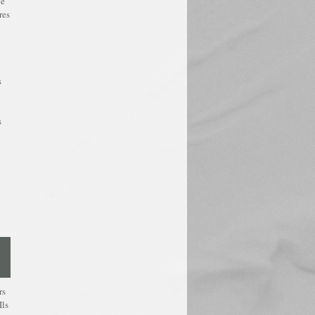
ge
res
s
s
rs
Ils