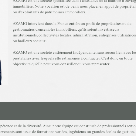
AZAMO est une société spécialisée dans l'assistance de la maîtrise d'ouvra
immobilière. Notre vocation est de venir nous placer en appui de propriétai
ou d'exploitants de patrimoines immobiliers.
AZAMO intervient dans la France entière au profit de propriétaires ou de
gestionnaires d'ensembles immobiliers, qu'ils soient investisseurs
institutionnels, collectivités locales, administration, entreprises utilisatrice
ou bailleurs sociaux.
AZAMO est une société entièrement indépendante, sans aucun lien avec le
prestataires avec lesquels elle est amenée à contracter. C'est donc en toute
objectivité qu'elle peut vous conseiller ou vous représenter.
étence et de la diversité. Ainsi notre équipe est constituée de professionnels senio
rvenants sont issus de formations variées, ingénieurs ou grandes écoles de gestion. 